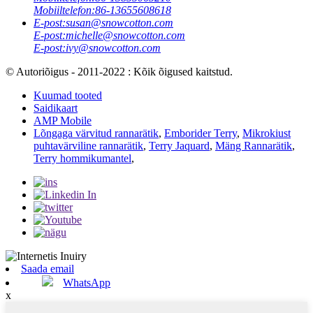
Mobiiltelefon:
86-13655608618
E-post:
susan@snowcotton.com
E-post:
michelle@snowcotton.com
E-post:
ivy@snowcotton.com
© Autoriõigus - 2011-2022 : Kõik õigused kaitstud.
Kuumad tooted
Saidikaart
AMP Mobile
Lõngaga värvitud rannarätik
,
Emborider Terry
,
Mikrokiust
puhtavärviline rannarätik
,
Terry Jaquard
,
Mäng Rannarätik
,
Terry hommikumantel
,
Saada email
WhatsApp
x