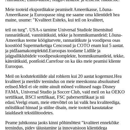
Meie tooteid eksporditakse peamiselt Ameerikasse, Lõuna-
Ameerikasse ja Euroopasse ning me saame oma klientidelt hea
maine, usume: "Kvaliteet Esiteks, kui teil on kvaliteet,
teil on turg". USA-s tarnime Universal Studiole litsentsitud
rannarätikuid, vannirätikuid, tekke ja hommikumantleid; Lõuna-
Ameerikas teeme köögitarvete, rannarätikute ja voodipesu osas
koostööd Supermarketiga Cencosud ja COTO enam kui 5 aastat.
ja pidžaamakomplektid.Euroopas toodame Lidlile ja
jalgpalliklubidele voodipesukomplekte, hommikumantleid, tekke,
käterätikuid, pontšoid.Carrefour on ka üks meie peamisi kliente
Euroopas.
Meil on kodutekstiilide alal rohkem kui 20 aastat kogemust.Hea
kvaliteet ja meeldiv teenindus on meie meeskonna absoluutsed
eelised.Meil ei ole mitte ainult mõned volitused nagu Disney
FAMA, Universal Studio ja Soccer Club, vaid meil on ka OEKO
sertifikaat, BSCI sertifikaat, FSC pabersertifikaat ja nii
edasi.Veelgi enam, meie ettevõttel on lai valik hea kvaliteediga,
mõistlikud hinnad ja stiilne disain, meie tooteid kasutatakse
laialdaselt tekstiilitoodetes.
Peame juhtkonna jaoks kinni põhimõttest "kvaliteet ennekõike
teenindus, pidev täiustamine ja innovatsioon klientidega