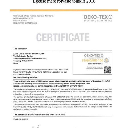
Egeuse mere rõivaste tollikiri 2018