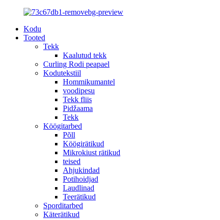
Kodu
Tooted
Tekk
Kaalutud tekk
Curling Rodi peapael
Kodutekstiil
Hommikumantel
voodipesu
Tekk fliis
Pidžaama
Tekk
Köögitarbed
Põll
Köögirätikud
Mikrokiust rätikud
teised
Ahjukindad
Potihoidjad
Laudlinad
Teerätikud
Sporditarbed
Käterätikud