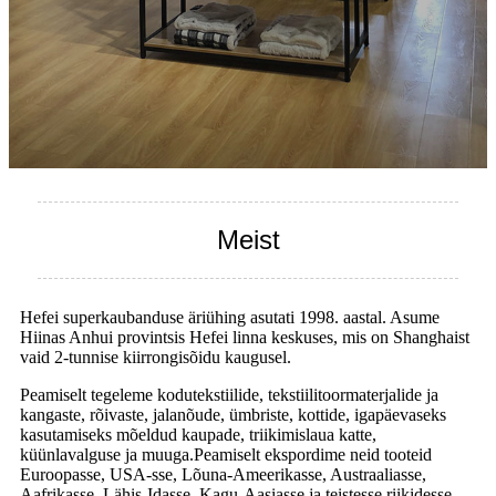
Meist
Hefei superkaubanduse äriühing asutati 1998. aastal. Asume
Hiinas Anhui provintsis Hefei linna keskuses, mis on Shanghaist
vaid 2-tunnise kiirrongisõidu kaugusel.
Peamiselt tegeleme kodutekstiilide, tekstiilitoormaterjalide ja
kangaste, rõivaste, jalanõude, ümbriste, kottide, igapäevaseks
kasutamiseks mõeldud kaupade, triikimislaua katte,
küünlavalguse ja muuga.Peamiselt ekspordime neid tooteid
Euroopasse, USA-sse, Lõuna-Ameerikasse, Austraaliasse,
Aafrikasse, Lähis-Idasse, Kagu-Aasiasse ja teistesse riikidesse.