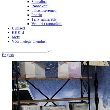
Saunalina
Rannakott
puhastusesemed
Pontšo
Terry rannarätik
Veluurist rannarätik
Uudised
KKK-d
Meist
Võta meiega ühendust
English